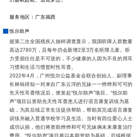
服务地区：广东揭西
悦尔助声
据第二次全国残疾人抽样调查显示，我国听障人群数量
高达2780万，且每年仍会新增2至3万名听障儿童。听
力受损往往是不可逆的，不少健康的人因为不良的用耳
习惯和生话习惯暂时性耳聋。
2022年4月，广州悦尔公益基金会联合创始人、副理事
长林铄得知一对来自广东云浮的兄妹一一烨烨和可可的
先天性耳聋情况后，便发起“悦尔助声”项目。“悦尔助
声”项目以资助先天性耳聋患儿进行语言康复训练为基
础，为其后续正常生活提供帮助，帮助其完成语言康复
训练并融入普通学校学习及生活。当时有四位爱心人士
成功认捐，他们将资助烨烨和可可兄妹俩未来康复治疗
费用。“悦尔助声”项目将以本期资助为基础，后续根据