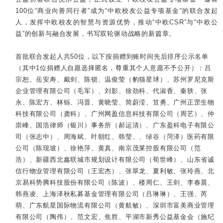
100位“商业向善同行者”成为“中欧校友公益专项基金”的联合发起
人，发挥中欧校友的智慧与资源优势，推动“中欧CSR”与“中欧公
益”的创新与融合发展，书写双轮驱动战略的新篇章。
首批联合发起人共50位，以下按捐赠到账时间先后排序公示名单
（其中1位捐赠人自愿选择匿名，尊重其个人意愿不予公开）：吕
宗恕、岳安寿、戴剑、陈锁、温俊莹（豹猫星球）、苏州罗尼克斯
企业管理有限公司（毛军）、刘影、徐劲科、代淑香、秦轶、张
永、陈宏方、林铄、冯晋、黄晓莹、简蔚滢、笪勇、广州正罡生物
科技有限公司（龚科）、广州网盈信息科技有限公司（周艺）、仲
崇峰、国浩律师（银川）事务所（郝运清）、广东盈科电子有限公
司（张志中）、周海斌、叶朝红、韩莹、、绿谷（菏泽）医药有限
公司（陈现坡）、徐艳萍、黄真、南京茂莱控股有限公司（范
浩）、新疆西北鑫联城市规划设计有限公司（荀世峰）、山东省诚
信行物业管理有限公司（王宏杰）、张翠龙、夏利敏、张玲燕、北
京易科势腾科技股份有限公司（陈波）、楼周仁、王剑、李春晨、
韩燕凌、上海泽秋私募基金管理有限公司（吕琳琳）、王强、芮
萌、广东航星国际物流有限公司（黄航敏）、深圳市富美商业管理
有限公司（陶伟）、范文宏、焦胜、平湖市新秀公益基金会（施纪